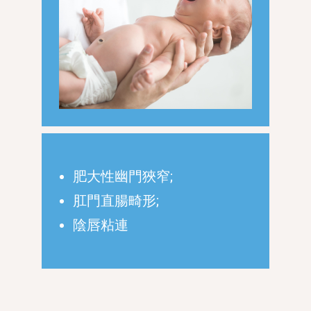
肥大性幽門狹窄;
肛門直腸畸形;
陰唇粘連