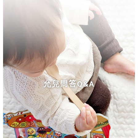
允兒
問答Q&A