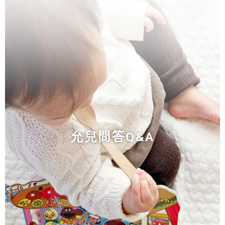
允兒
問答Q&A